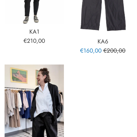
KA1
Normaler
€210,00
KA6
Preis
Sonderpreis
Normaler
€160,00
€200,00
Preis