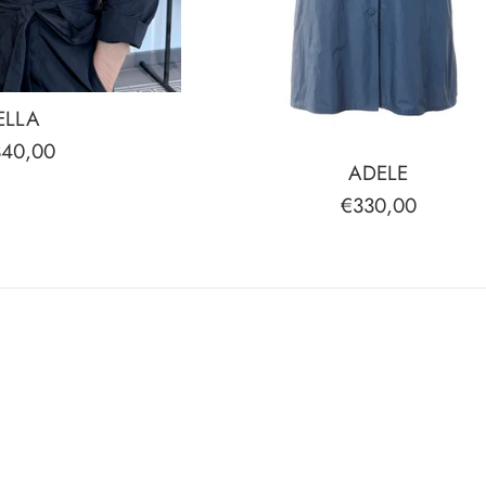
ELLA
rmaler
340,00
ADELE
eis
Normaler
€330,00
Preis