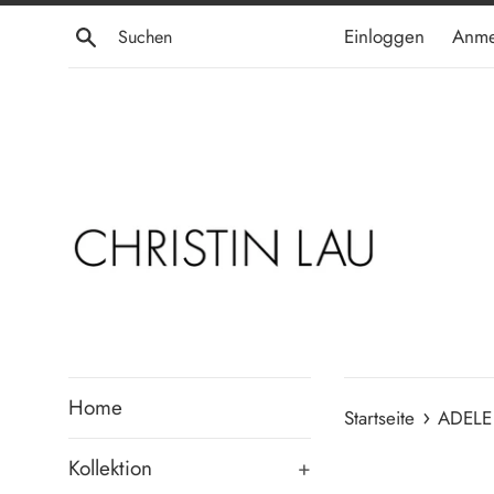
Direkt
Suchen
Einloggen
Anme
zum
Inhalt
Home
›
Startseite
ADELE 
Kollektion
+