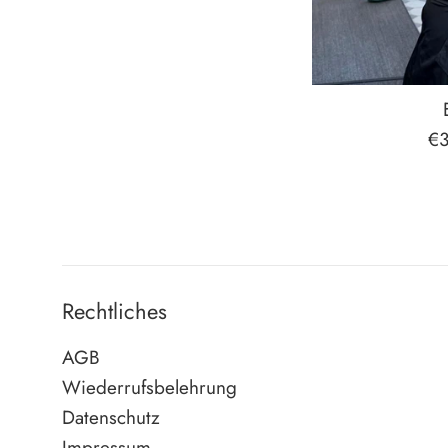
No
€
Pr
Rechtliches
AGB
Wiederrufsbelehrung
Datenschutz
Impressum