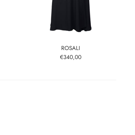
ROSALI
Normaler
€340,00
Preis