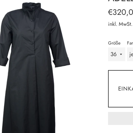
Normaler
€320,
Preis
inkl. MwSt.
Größe
Fa
EIN